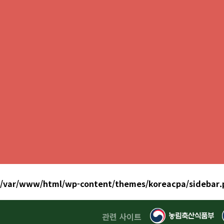
/var/www/html/wp-content/themes/koreacpa/sidebar.