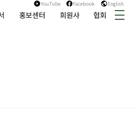
play_circle_filled
facebook
public
서
홍보센터
회원사
협회
발행 안내]